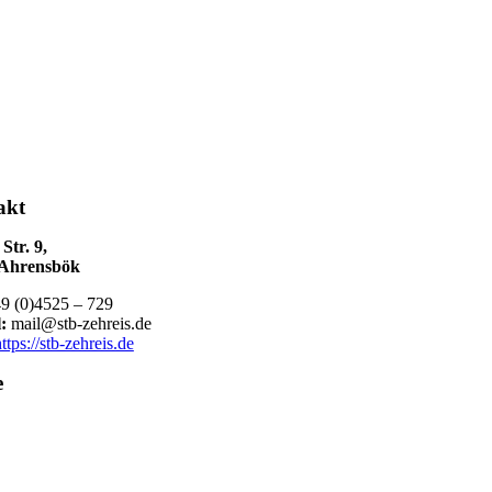
akt
Str. 9,
 Ahrensbök
9 (0)4525 – 729
:
mail@stb-zehreis.de
ttps://stb-zehreis.de
e