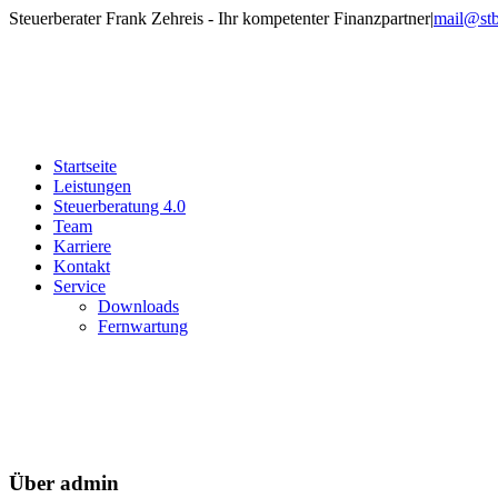
Zum
Steuerberater Frank Zehreis - Ihr kompetenter Finanzpartner
|
mail@stb
Inhalt
Facebook
Xing
Instagram
Tiktok
springen
Startseite
Leistungen
Steuerberatung 4.0
Team
Karriere
Kontakt
Service
Downloads
Fernwartung
Über
admin